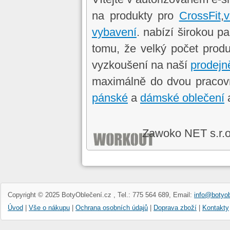
na produkty pro
CrossFit
,
v
vybavení
. nabízí širokou p
tomu, že velký počet pro
vyzkoušení na naší
prodej
maximálně do dvou pracov
pánské
a
dámské oblečení
Zawoko NET s.r.
Copyright © 2025 BotyOblečení.cz , Tel.: 775 564 689, Email:
info@botyob
Úvod
|
Vše o nákupu
|
Ochrana osobních údajů
|
Doprava zboží
|
Kontakty