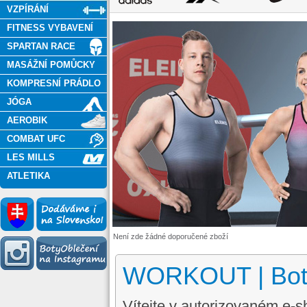
VZPÍRÁNÍ
FITNESS VYBAVENÍ
SPARTAN RACE
MASÁŽNÍ POMŮCKY
KOMPRESNÍ PRÁDLO
JÓGA
AEROBIK
COMBAT UFC
LES MILLS
ATLETIKA
Není zde žádné doporučené zboží
WORKOUT | Boty
Vítejte v autorizovaném e