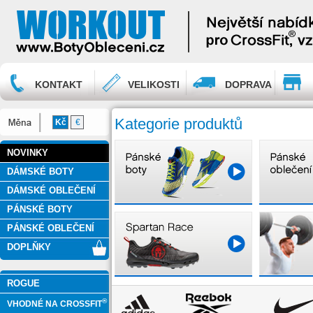
KONTAKT
VELIKOSTI
DOPRAVA
Kategorie produktů
Kč
€
NOVINKY
DÁMSKÉ BOTY
DÁMSKÉ OBLEČENÍ
PÁNSKÉ BOTY
PÁNSKÉ OBLEČENÍ
DOPLŇKY
ROGUE
®
VHODNÉ NA CROSSFIT